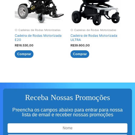
○ Cadeiras de Rodas Motorizadas
○ Cadeiras de Rodas Motorizadas
Cadeira de Rodas Motorizada
Cadeira de Rodas Motorizada
E20
ULTRA
R$
16.530,00
R$
39.600,00
Comprar
Comprar
Receba Nossas Promoções
Preencha os campos abaixo para entrar para nossa
lista de email e receber nossas promoções